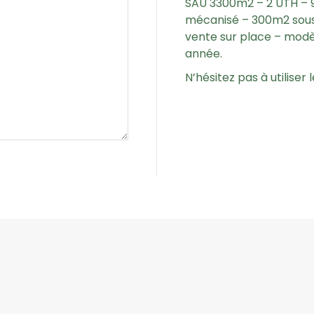
SAU 3300m2 – 2 UTH – 9
mécanisé – 300m2 sous 
vente sur place – modè
année.
N’hésitez pas à utiliser