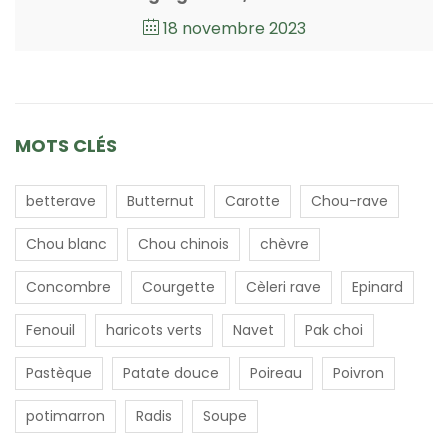
18 novembre 2023
MOTS CLÉS
betterave
Butternut
Carotte
Chou-rave
Chou blanc
Chou chinois
chèvre
Concombre
Courgette
Cèleri rave
Epinard
Fenouil
haricots verts
Navet
Pak choi
Pastèque
Patate douce
Poireau
Poivron
potimarron
Radis
Soupe