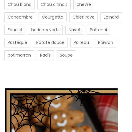
Chou blanc
Chou chinois
chèvre
Concombre
Courgette
Cèleri rave
Epinard
Fenouil
haricots verts
Navet
Pak choi
Pastèque
Patate douce
Poireau
Poivron
potimarron
Radis
Soupe